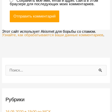
Сохранить моё имя, email и адрес сайта в этом
браузере для последующих моих комментариев.
Этот сайт использует Akismet для борьбы со спамом.
Узнайте, как обрабатываются ваши данные комментариев
.
П
о
и
с
Рубрики
к
:
16.05.2020 в 19:00 по МСК