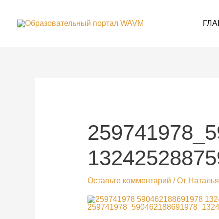
Перейти
к
содержимому
ГЛА
259741978_5
13242528875
Оставьте комментарий
/ От
Наталья