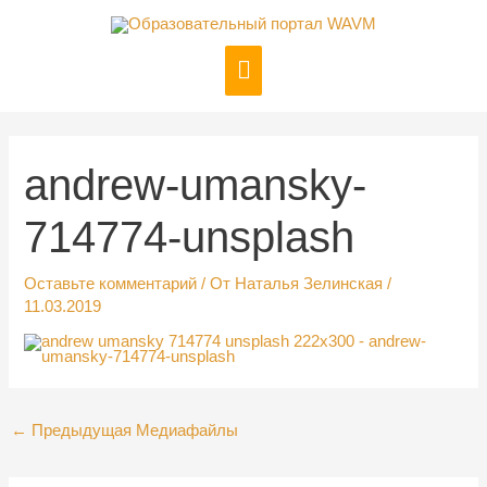
Перейти
к
Главное
содержимому
меню
Навигация
по
записям
andrew-umansky-
714774-unsplash
Оставьте комментарий
/ От
Наталья Зелинская
/
11.03.2019
←
Предыдущая Медиафайлы