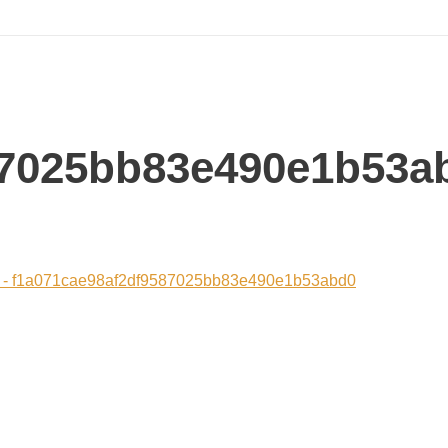
87025bb83e490e1b53a