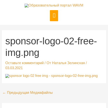
Перейти
к
Главное
содержимому
меню
Навигация
по
записям
sponsor-logo-02-free-
img.png
Оставьте комментарий
/ От
Наталья Зелинская
/
03.03.2021
←
Предыдущая Медиафайлы