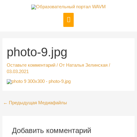
Перейти
к
Главное
содержимому
меню
Навигация
по
записям
photo-9.jpg
Оставьте комментарий
/ От
Наталья Зелинская
/
03.03.2021
←
Предыдущая Медиафайлы
Добавить комментарий