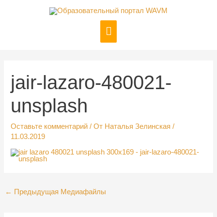
Перейти
к
Главное
содержимому
меню
Навигация
по
записям
jair-lazaro-480021-
unsplash
Оставьте комментарий
/ От
Наталья Зелинская
/
11.03.2019
←
Предыдущая Медиафайлы