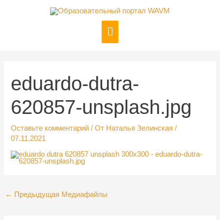
Перейти
к
Главное
содержимому
меню
Навигация
по
записям
eduardo-dutra-
620857-unsplash.jpg
Оставьте комментарий
/ От
Наталья Зелинская
/
07.11.2021
←
Предыдущая Медиафайлы